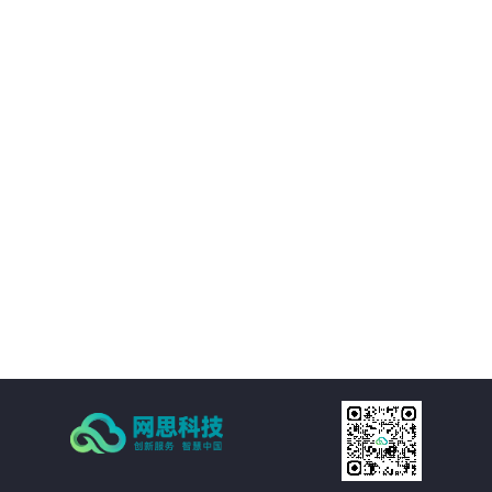
境等附属设施的直观展示，实时展现监控和报警数据。可实现360度视角调整。
02
IT资产可视化管理：在三维环境中通过鼠标点击实现楼层、机房、机房子区域、
机柜、设备的分级直接浏览。实现机房可用性动态统计，包括空间可用性、用
电量分布、温湿度分布情况和机房承重分布情况统计。当上架设备物理位置发
生变化时，设备位置根据数据库变化自动变更。用户也可通过维护工具自行调
03
整。
机房环境监控可视化管理：在三维环境中以虚拟现实的方式来展示传统环境监
控系统，给管理员一个更加贴近现实场景的操作环境，进一步提升了操作体
验。极大的提高的机房监控管理的人性化、真实化。
04
配线可视化管理：配线可视化管理功能模块以三维可视化形式直观呈现链路连
接，实现对设备端口和连接线缆（基础布线和跳线）的管理，可以有效提升数
据中心配线的管理水平。
05
统计可视化管理：可视化管理系统可以树形数据呈现和三维场景展现两种方式
同时表现机房和机柜整体使用情况，对于已用空间和可用空间进行精确统计和
展现。