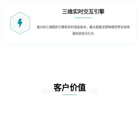
三维实时交互引擎
强大的三维图形引擎和实时渲染技术，最大程度还原物理世界实体场
景的状态与行为
客户价值
CUSTOMER VALUE
01
三维虚拟可视化平台：在现有资源管理系统数据库的基础上，以三维虚拟现实
的形式展现数据中心的运行情况。实现可视化管理和服务器设备物理位置的精
确定位。三维虚拟现实方式对机房楼层、设备区、设备安装部署情况及动力环