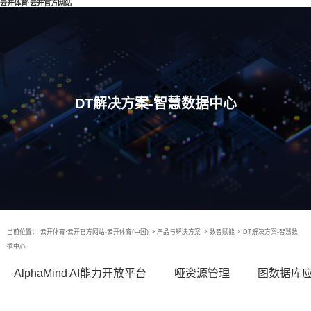
云开体育·云开官方网站
DT解决方案-智慧数据中心
当前位置：
云开体育·云开官方网站-云开体育(中国)
>
产品与解决方案
>
数智赋能
>
DT解决方案-智慧数
据中心
AlphaMind AI能力开放平台
哑资源管理
图数据库