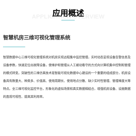
应用概述
APPLICATION OVERVIEW
智慧机房三维可视化管理系统
智慧数据中心三维可视化管理系统对机房实现远程集中监控管理，实时动态呈现设备告警信息及
设备参数，快速定位出故障设备，使维护和管理从人工被动看守的方式向计算机集中控制和管理
的模式转变。突破性的三维仿真技术是智能可视化数据中心建设的一个重要的组成部分，机房设
备具有数量大、种类多、价值高、使用周期长、使用地点分散、缺少实时性管理、管理难度大等
特点。全三维可视化监控平台，形象化的虚拟场景和真实数据相结合，增强机房设备、设施数据
的直观可视性、提高其利用率。