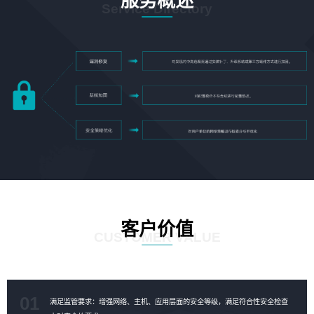
服务概述
Service Directory
客户价值
CUSTOMER VALUE
01
满足监管要求：增强网络、主机、应用层面的安全等级，满足符合性安全检查